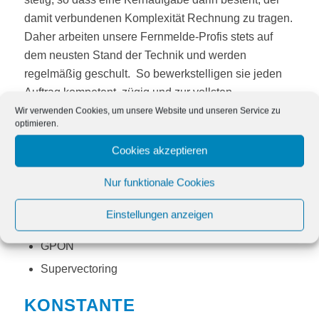
damit verbundenen Komplexität Rechnung zu tragen.
Daher arbeiten unsere Fernmelde-Profis stets auf
dem neusten Stand der Technik und werden
regelmäßig geschult. So bewerkstelligen sie jeden
Auftrag kompetent, zügig und zur vollsten
Zufriedenheit unserer Auftraggebenden. Unterstützt
Wir verwenden Cookies, um unsere Website und unseren Service zu
optimieren.
wird diese Kompetenz mit den neuesten Mess- und
Prüfgeräten in den Prüfbereichen wie z. B.:
Cookies akzeptieren
OTDR
Nur funktionale Cookies
CWDM & DWDM
Einstellungen anzeigen
Spectrum Analyser
GPON
Supervectoring
KONSTANTE