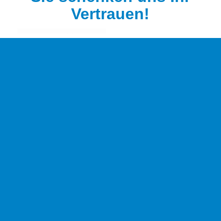
Vertrauen!
1
2
HEILSHORN KABEL- U.
ROHRLEITUNGSBAU GMBH
Standort Bremervörde:
Hansestraße 7
27432 Bremervörde