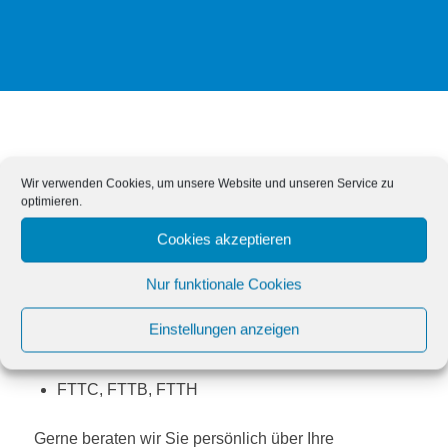
Wir arbeiten in diesem Bereich mit verschiedenen
Wir verwenden Cookies, um unsere Website und unseren Service zu
Montagetechniken, die wir für Ihr Projekt optimal
optimieren.
abstimmen wie z.B.:
Cookies akzeptieren
End- und Steckerverschlüsse
Nur funktionale Cookies
Kalt- und Warmschrumpfverfahren
Aufschiebeverfahren
Einstellungen anzeigen
Gießharzverfahren
FTTC, FTTB, FTTH
Gerne beraten wir Sie persönlich über Ihre